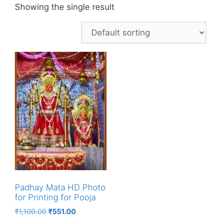
Showing the single result
Padhay Mata HD Photo
for Printing for Pooja
Original
Current
₹
1,100.00
₹
551.00