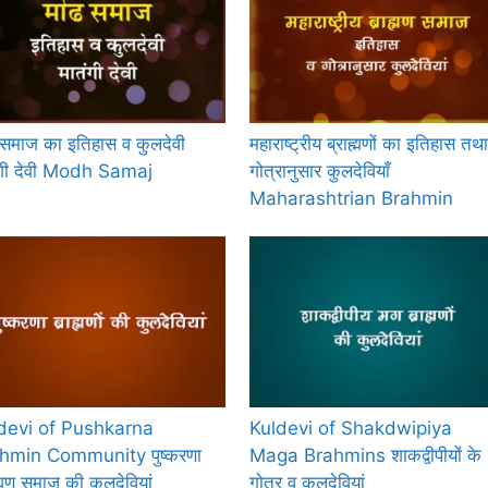
 समाज का इतिहास व कुलदेवी
महाराष्ट्रीय ब्राह्मणों का इतिहास तथा
ंगी देवी Modh Samaj
गोत्रानुसार कुलदेवियाँ
Maharashtrian Brahmin
devi of Pushkarna
Kuldevi of Shakdwipiya
hmin Community पुष्करणा
Maga Brahmins शाकद्वीपीयों के
ह्मण समाज की कुलदेवियां
गोत्र व कुलदेवियां