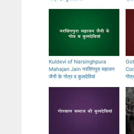
Kuldevi of Narsinghpura
Got
Mahajan Jain नरसिंगपुरा महाजन
Com
जैनी के गोत्र व कुलदेवियां
गोत्