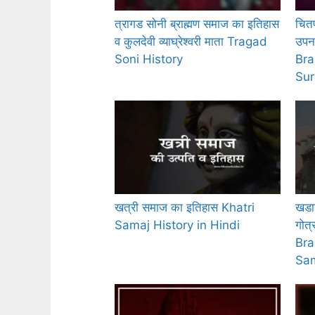
त्रागड सोनी ब्राह्मण समाज का इतिहास
चितप
व कुलदेवी व्याघ्रेश्वरी माता Tragad
उपन
Soni History
Bra
Sur
खत्री समाज का इतिहास Khatri
खडाय
Samaj History in Hindi
गोत
Bra
Sa