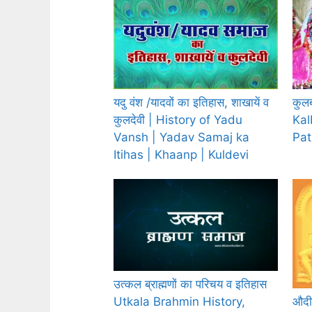
यदु वंश /यादवों का इतिहास, शाखायें व
कुलब
कुलदेवी | History of Yadu
Kal
Vansh | Yadav Samaj ka
Pat
Itihas | Khaanp | Kuldevi
उत्कल ब्राह्मणों का परिचय व इतिहास
औदीच
Utkala Brahmin History,