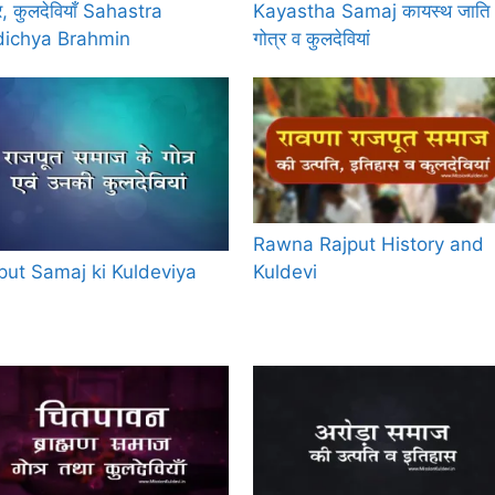
र, कुलदेवियाँ Sahastra
Kayastha Samaj कायस्थ जाति 
ichya Brahmin
गोत्र व कुलदेवियां
Rawna Rajput History and
put Samaj ki Kuldeviya
Kuldevi