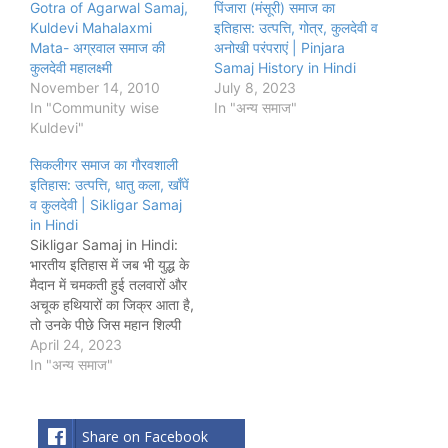
Gotra of Agarwal Samaj,
पिंजारा (मंसूरी) समाज का
Kuldevi Mahalaxmi
इतिहास: उत्पत्ति, गोत्र, कुलदेवी व
Mata- अग्रवाल समाज की
अनोखी परंपराएं | Pinjara
कुलदेवी महालक्ष्मी
Samaj History in Hindi
November 14, 2010
July 8, 2023
In "Community wise
In "अन्य समाज"
Kuldevi"
सिकलीगर समाज का गौरवशाली
इतिहास: उत्पत्ति, धातु कला, खाँपें
व कुलदेवी | Sikligar Samaj
in Hindi
Sikligar Samaj in Hindi:
भारतीय इतिहास में जब भी युद्ध के
मैदान में चमकती हुई तलवारों और
अचूक हथियारों का जिक्र आता है,
तो उनके पीछे जिस महान शिल्पी
समाज की मेहनत छिपी होती है, वह
April 24, 2023
है— सिकलीगर समाज। मुख्य रूप
In "अन्य समाज"
से राजस्थान, गुजरात, महाराष्ट्र
और कर्नाटक में फैला यह…
Share on Facebook