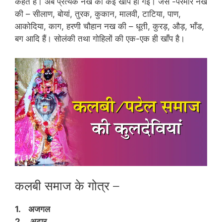
कहते हैं। अब प्रत्येक नख की कई खाँपें हो गई। जैसे -परमार नख
की – सीलाण, बोयां, तुरक, कुकान, मालवी, टाटिया, पाण,
आकोदिया, काग, हरणी चौहान नख की – धूती, कुरड़, औड़, भाँड,
बग आदि हैं। सोलंकी तथा गोहिलों की एक-एक ही खाँप है।
कलबी समाज के गोत्र –
1. अजगल
2. अटार