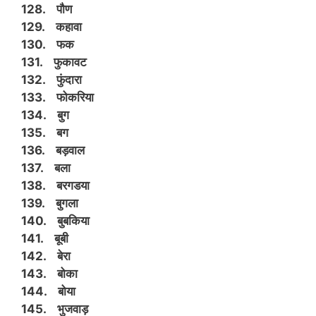
128. पौण
129. कहावा
130. फक
131. फुकावट
132. फुंदारा
133. फोकरिया
134. बुग
135. बग
136. बड़वाल
137. बला
138. बरगडया
139. बुगला
140. बुबकिया
141. बूबी
142. बेरा
143. बोका
144. बोया
145. भुजवाड़