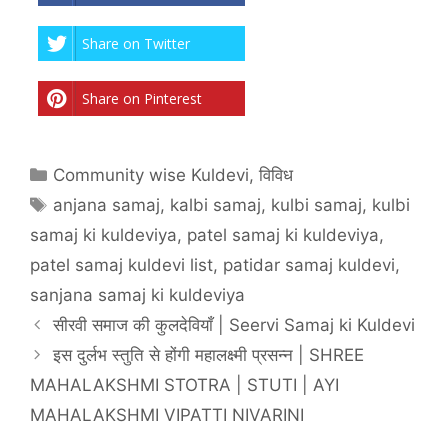
Share on Twitter
Share on Pinterest
Categories
Community wise Kuldevi
,
विविध
Tags
anjana samaj
,
kalbi samaj
,
kulbi samaj
,
kulbi
samaj ki kuldeviya
,
patel samaj ki kuldeviya
,
patel samaj kuldevi list
,
patidar samaj kuldevi
,
sanjana samaj ki kuldeviya
सीरवी समाज की कुलदेवियाँ | Seervi Samaj ki Kuldevi
इस दुर्लभ स्तुति से होंगी महालक्ष्मी प्रसन्न | SHREE
MAHALAKSHMI STOTRA | STUTI | AYI
MAHALAKSHMI VIPATTI NIVARINI