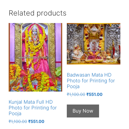
Related products
Badwasan Mata HD
Photo for Printing for
Pooja
Original
Current
₹
1,100.00
₹
551.00
price
price
Kunjal Mata Full HD
was:
is:
Photo for Printing for
Buy Now
₹1,100.00.
₹551.00.
Pooja
Original
Current
₹
1,100.00
₹
551.00
price
price