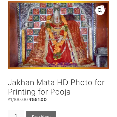
Jakhan Mata HD Photo for
Printing for Pooja
Original
Current
₹
1,100.00
₹
551.00
price
price
was:
is:
Jakhan
Buy Now