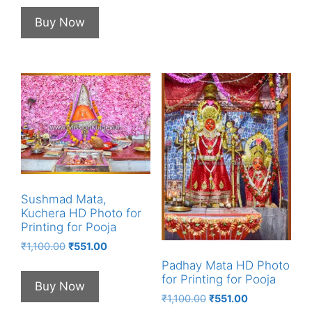
was:
is:
Buy Now
₹1,100.00.
₹551.00.
Sushmad Mata,
Kuchera HD Photo for
Printing for Pooja
Original
Current
₹
1,100.00
₹
551.00
price
price
Padhay Mata HD Photo
was:
is:
for Printing for Pooja
Buy Now
₹1,100.00.
₹551.00.
Original
Current
₹
1,100.00
₹
551.00