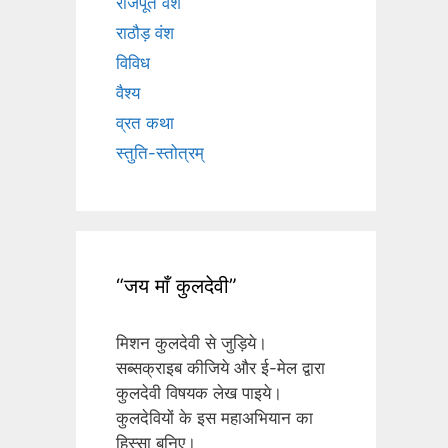
राजपूत वंश
राठौड़ वंश
विविध
वैश्य
व्रत कथा
स्तुति-स्तोत्रम्
“जय माँ कुलदेवी”
मिशन कुलदेवी से जुड़िये।
सब्सक्राइब कीजिये और ई-मेल द्वारा
कुलदेवी विषयक लेख पाइये।
कुलदेवियों के इस महाअभियान का
हिस्सा बनिए।