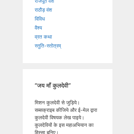
राजपूत वंश
राठौड़ वंश
विविध
वैश्य
व्रत कथा
स्तुति-स्तोत्रम्
“जय माँ कुलदेवी”
मिशन कुलदेवी से जुड़िये।
सब्सक्राइब कीजिये और ई-मेल द्वारा
कुलदेवी विषयक लेख पाइये।
कुलदेवियों के इस महाअभियान का
हिस्सा बनिए।