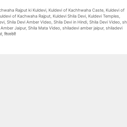
hwaha Rajput ki Kuldevi
,
Kuldevi of Kachhwaha Caste
,
Kuldevi of
uldevi of Kachwaha Rajput
,
Kuldevi Shila Devi
,
Kuldevi Temples
,
evi
,
Shila Devi Amber Video
,
Shila Devi in Hindi
,
Shila Devi Video
,
sh
 Amber Jaipur
,
Shila Mata Video
,
shiladevi amber jaipur
,
shiladevi
ां
,
शिलादेवी