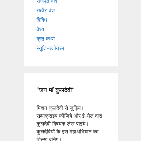
राजपूत वंश
राठौड़ वंश
विविध
वैश्य
व्रत कथा
स्तुति-स्तोत्रम्
“जय माँ कुलदेवी”
मिशन कुलदेवी से जुड़िये।
सब्सक्राइब कीजिये और ई-मेल द्वारा
कुलदेवी विषयक लेख पाइये।
कुलदेवियों के इस महाअभियान का
हिस्सा बनिए।