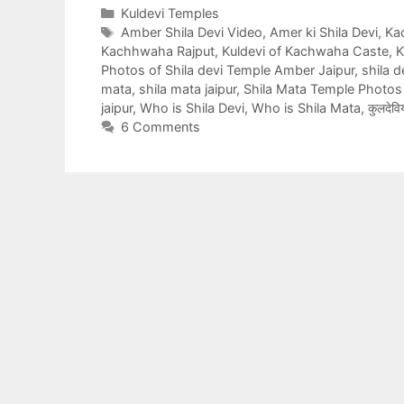
Categories
Kuldevi Temples
Tags
Amber Shila Devi Video
,
Amer ki Shila Devi
,
Kac
Kachhwaha Rajput
,
Kuldevi of Kachwaha Caste
,
K
Photos of Shila devi Temple Amber Jaipur
,
shila d
mata
,
shila mata jaipur
,
Shila Mata Temple Photos
jaipur
,
Who is Shila Devi
,
Who is Shila Mata
,
कुलदेविय
6 Comments