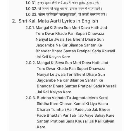
इन्द्र कृष्ण तेरी करे आरती चंवर कुबेर डुलाय रहे।
जै जननी जै मातु भवानी, अचल भवन में राज्य करे।
संतन प्रतिपाली सदाखुशहाली, जै काली कल्याण करे॥
Shri Kali Mata Aarti Lyrics in English
Mangal Ki Seva Sun Meri Deva Hath Jod
Tere Dwar Khade Pan Supari Dhawaza
Nariyal Le Jwala Teri Bhent Dhare Sun
Jagdambe Na Kar Bilambe Santan Ke
Bhandar Bhare Santan Pratipali Sada Khusali
Jai Kali Kalyan Kare
Mangal Ki Seva Sun Meri Deva Hath Jod
Tere Dwar Khade Pan Supari Dhawaza
Nariyal Le Jwala Teri Bhent Dhare Sun
Jagdambe Na Kar Bilambe Santan Ke
Bhandar Bhare Santan Pratipali Sada Khusali
Jai Kali Kalyan Kare
Buddha Vidhata Tu Jagmata Mera Karaj
Siddha Kare Charan Kamal Ki Liya Aasra
Charan Tumhari Aan Pade Jab Jab Bheer
Pade Bhaktan Par Tab Tab Aaye Sahay Kare
Santan Pratipali Sada Khusali Jai Kali Kalyan
Kare