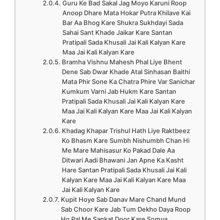
Guru Ke Bad Sakal Jag Moyo Karuni Roop
Anoop Dhare Mata Hokar Putra Khilave Kai
Bar Aa Bhog Kare Shukra Sukhdayi Sada
Sahai Sant Khade Jaikar Kare Santan
Pratipali Sada Khusali Jai Kali Kalyan Kare
Maa Jai Kali Kalyan Kare
Bramha Vishnu Mahesh Phal Liye Bhent
Dene Sab Dwar Khade Atal Sinhasan Baithi
Mata Phir Sone Ka Chatra Phire Var Sanichar
Kumkum Varni Jab Hukm Kare Santan
Pratipali Sada Khusali Jai Kali Kalyan Kare
Maa Jai Kali Kalyan Kare Maa Jai Kali Kalyan
Kare
Khadag Khapar Trishul Hath Liye Raktbeez
Ko Bhasm Kare Sumbh Nishumbh Chan Hi
Me Mare Mahisasur Ko Pakad Dale Aa
Ditwari Aadi Bhawani Jan Apne Ka Kasht
Hare Santan Pratipali Sada Khusali Jai Kali
Kalyan Kare Maa Jai Kali Kalyan Kare Maa
Jai Kali Kalyan Kare
Kupit Hoye Sab Danav Mare Chand Mund
Sab Choor Kare Jab Tum Dekho Daya Roop
Ho Pal Me Sankat Door Kare Somya