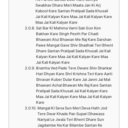
Swabhav Dharo Meri Maata Jan Ki Arj
Kabool Kare Santan Pratipali Sada Khusali
Jai Kali Kalyan Kare Maa Jai Kali Kalyan Kare
Maa Jai Kali Kalyan Kare
Sat Bar Ki Mahima Varni Sab Gun Kon
Bakhan Kare Singh Peeth Par Chadi
Bhawani Atul Bhawan Me Raj Kare Darshan
Pawe Mangal Gave Shiv Shadhak Teri Bhent
Dhare Santan Pratipali Sada Khusali Jai Kali
Kalyan Kare Maa Jai Kali Kalyan Kare Maa
Jai Kali Kalyan Kare
Bramha Ved Pade Tere Dware Shiv Shankar
Hari Dhyan Kare Shri Krishna Teri Kare Aarti
Shravan Kuber Dular Kare Jai Janni Jai Mat
Bhawani Achal Bhawan Me Raj Kare Santan
Pratipali Sada Khusali Jai Kali Kalyan Kare
Maa Jai Kali Kalyan Kare Maa Jai Kali Kalyan
Kare
Mangal Ki Seva Sun Meri Deva Hath Jod
Tere Dwar Khade Pan Supari Dhawaza
Nariyal Le Jwala Teri Bhent Dhare Sun
Jagdambe Na Kar Bilambe Santan Ke