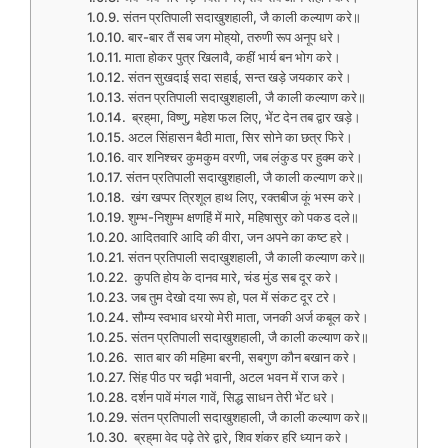
संतन प्रतिपाली सदाखुशहाली, जै काली कल्याण करे॥
बार-बार तैं सब जग मोह्‌यो, तरुणी रूप अनूप धरे।
माता होकर पुत्र खिलावै, कहीं भार्य बन भोग करे।
संतन सुखदाई सदा सहाई, सन्त खड़े जयकार करे।
संतन प्रतिपाली सदाखुशहाली, जै काली कल्याण करे॥
ब्रह्‌मा, विष्णु, महेश फल लिए, भेंट देन तब द्वार खड़े।
अटल सिंहासन बैठी माता, सिर सोने का छत्र फिरे।
वार शनिश्चर कुमकुम वरणी, जब लंकुड पर हुक्म करे।
संतन प्रतिपाली सदाखुशहाली, जै काली कल्याण करे॥
खंग खप्पर त्रिशूल हाथ लिए, रक्तबीज कूं भस्म करे।
शुम्भ-निशुम्भ क्षणहिं में मारे, महिषासुर को पकड दले॥
आदितवारि आदि की वीरा, जन अपने का कष्ट हरे।
संतन प्रतिपाली सदाखुशहाली, जै काली कल्याण करे॥
कुपति होय के दानव मारे, चंड मुंड सब दूर करे।
जब तुम देखो दया रूप हो, पल में संकट दूर टरे।
सौम्य स्वभाव धरयो मेरी माता, जनकी अर्ज कबूल करे।
संतन प्रतिपाली सदाखुशहाली, जै काली कल्याण करे॥
सात बार की महिमा बरनी, सबगुण कौन बखान करे।
सिंह पीठ पर चढ़ी भवानी, अटल भवन में राज करे।
दर्शन पावें मंगल गावें, सिद्ध साधन तेरी भेंट धरे।
संतन प्रतिपाली सदाखुशहाली, जै काली कल्याण करे॥
ब्रह्‌मा वेद पढ़े तेरे द्वारे, शिव शंकर हरि ध्यान करे।