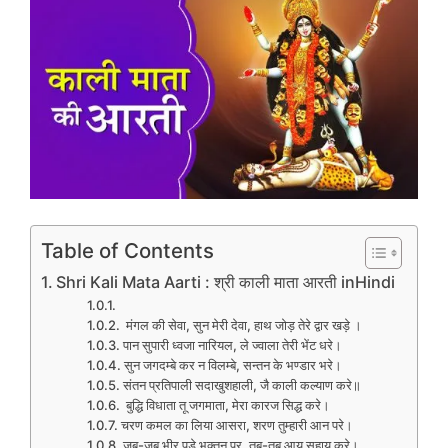
Table of Contents
Shri Kali Mata Aarti : श्री काली माता आरती inHindi
मंगल की सेवा, सुन मेरी देवा, हाथ जोड़ तेरे द्वार खड़े ।
पान सुपारी ध्वजा नारियल, ले ज्वाला तेरी भेंट धरे।
सुन जगदम्बे कर न विलम्बे, सन्तन के भण्डार भरे।
संतन प्रतिपाली सदाखुशहाली, जै काली कल्याण करे॥
बुद्धि विधाता तू जगमाता, मेरा कारज सिद्ध करे।
चरण कमल का लिया आसरा, शरण तुम्हारी आन परे।
जब-जब भीर पड़े भक्तन पर, तब-तब आय सहाय करे।