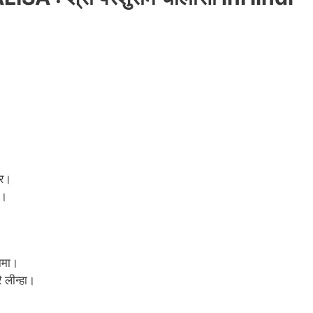
कर।
ा।
धामा।
 लीन्हा।