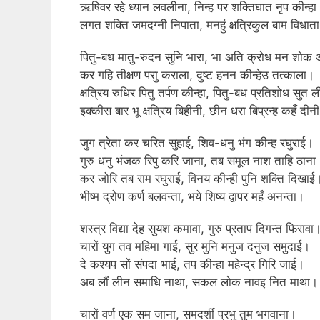
ऋषिवर रहे ध्यान लवलीना, निन्ह पर शक्तिघात नृप कीन्हा
लगत शक्ति जमदग्नी निपाता, मनहुं क्षत्रिकुल बाम विधात
पितु-बध मातु-रुदन सुनि भारा, भा अति क्रोध मन शोक 
कर गहि तीक्षण पराु कराला, दुष्ट हनन कीन्हेउ तत्काला।
क्षत्रिय रुधिर पितु तर्पण कीन्हा, पितु-बध प्रतिशोध सुत ल
इक्कीस बार भू क्षत्रिय बिहीनी, छीन धरा बिप्रन्ह कहँ दीन
जुग त्रेता कर चरित सुहाई, शिव-धनु भंग कीन्ह रघुराई।
गुरु धनु भंजक रिपु करि जाना, तब समूल नाश ताहि ठाना
कर जोरि तब राम रघुराई, विनय कीन्ही पुनि शक्ति दिखाई
भीष्म द्रोण कर्ण बलवन्ता, भये शिष्य द्वापर महँ अनन्ता।
शस्त्र विद्या देह सुयश कमावा, गुरु प्रताप दिगन्त फिरावा
चारों युग तव महिमा गाई, सुर मुनि मनुज दनुज समुदाई।
दे कश्यप सों संपदा भाई, तप कीन्हा महेन्द्र गिरि जाई।
अब लौं लीन समाधि नाथा, सकल लोक नावइ नित माथा।
चारों वर्ण एक सम जाना, समदर्शी प्रभु तुम भगवाना।