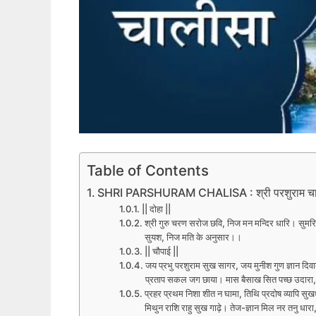
Table of Contents
SHRI PARSHURAM CHALISA : श्री परशुराम चा
|| दोहा ||
श्री गुरु चरण सरोज छवि, निज मन मन्दिर धारि। सुमरि
सुयश, निज मति के अनुसार।।
|| चौपाई ||
जय प्रभु परशुराम सुख सागर, जय मुनीश गुण ज्ञान दिव
प्रताप सकल जग छाया। मास बैसाख सित पच्छ उदारा, तृ
प्रहर प्रथम निशा शीत न घामा, तिथि प्रदोष व्यापि सु
मिथुन राशि राहु सुख गाढ़े। तेज-ज्ञान मिल नर तनु धार