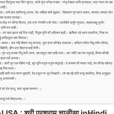
ल त्रिपुण्ड जटा सिर सुन्दर, कांधे मूंज जनेऊ मनहर। मंजु मेखला कठि मृगछाला, रुद्र माला बर वक्ष
 मोहें।
ता। दायें हाथ श्रीपरसु उठावा, वेद-संहिता बायें सुहावा। विद्यावान गुण ज्ञान अपारा, शास्त्र-शस्त्र दोउ
यश प्रताप प्रचंडा।
तोड़ रण कीन्ह विरामा, एक दन्द गणपति भयो नामा। कार्तवीर्य अर्जुन भूपाला, सहस्रबाहु दुर्जन
ठानि मन माहीं।
। तन खल हृदय भई रिस गाढ़ी, रिपुता मुनि सौं अतिसय बाढ़ी। ऋषिवर रहे ध्यान लवलीना, निन्ह पर
ं क्षत्रिकुल बाम विधाता।
पारा। कर गहि तीक्षण पराु कराला, दुष्ट हनन कीन्हेउ तत्काला। क्षत्रिय रुधिर पितु तर्पण कीन्हा,
 बिहीनी, छीन धरा बिप्रन्ह कहँ दीनी।
ई। गुरु धनु भंजक रिपु करि जाना, तब समूल नाश ताहि ठाना। कर जोरि तब राम रघुराई, विनय कीन्ही
 द्वापर महँ अनन्ता।
ावा। चारों युग तव महिमा गाई, सुर मुनि मनुज दनुज समुदाई। दे कश्यप सों संपदा भाई, तप कीन्हा महेन्द्र
वइ नित माथा।
हहिं चारि फल शरण तुम्हारी, देव दनुज नर भूप भिखारी। जो यह पढ़ै श्री परशु चालीसा, तिन्ह अनुकूल
्रभु अन्तरयामी।
े को देत प्रभु, सदा सुयश सम्मान।।
 परशुं वन्दे विप्रधनम्।।
: श्री परशुराम चालीसा inHindi