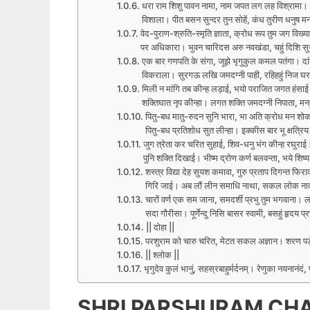
धरा राम शिशु पावन नामा, नाम जपत लग लह विश्रामा। भा
विशाला। पीत बसन सुन्दर तुन सोहें, कंध तुरीण धनुष मन
वेद-पुराण-श्रुति-स्मृति ज्ञाता, क्रोध रूप तुम जग विख्या
पर अधिकारा। भुवन चारिदस अरु नवखंडा, चहुं दिशि सु
एक बार गणपति के संगा, जूझे भृगुकुल कमल पतंगा। दांत 
विकराला। सुरगऊ लखि जमदग्नी पाही, रहिहहुं निज घर 
मिली न मांगि तब कीन्ह लड़ाई, भयो पराजित जगत हंसाई
शक्तिघात नृप कीन्हा। लगत शक्ति जमदग्नी निपाता, मनहु
पितु-बध मातु-रुदन सुनि भारा, भा अति क्रोध मन शोक अ
पितु-बध प्रतिशोध सुत लीन्हा। इक्कीस बार भू क्षत्रिय
जुग त्रेता कर चरित सुहाई, शिव-धनु भंग कीन्ह रघुरा
पुनि शक्ति दिखाई। भीष्म द्रोण कर्ण बलवन्ता, भये शिष्य
शस्त्र विद्या देह सुयश कमावा, गुरु प्रताप दिगन्त फिर
गिरि जाई। अब लौं लीन समाधि नाथा, सकल लोक ना
चारों वर्ण एक सम जाना, समदर्शी प्रभु तुम भगवाना। ल
सदा गौरीसा। पूर्णेन्दु निसि बासर स्वामी, बसहुं हृदय प
|| दोहा ||
परशुराम को चारु चरित, मेटत सकल अज्ञान। शरण पड़
|| श्लोक ||
भृगुदेव कुलं भानुं, सहस्रबाहुर्मर्दनम्। रेणुका नयनानंदं,
SHRI PARSHURAM CHALISA 