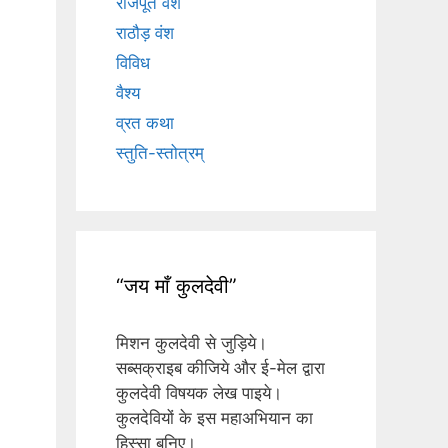
राजपूत वंश
राठौड़ वंश
विविध
वैश्य
व्रत कथा
स्तुति-स्तोत्रम्
“जय माँ कुलदेवी”
मिशन कुलदेवी से जुड़िये।
सब्सक्राइब कीजिये और ई-मेल द्वारा
कुलदेवी विषयक लेख पाइये।
कुलदेवियों के इस महाअभियान का
हिस्सा बनिए।