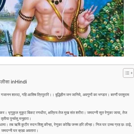
लीसा inHindi
 गजानन शारदा, गहि आशिष त्रिपुरारि।। बुद्धिहीन जन जानिये, अवगुणों का भण्डार। बरणौं परशुराम
ाकर। भृगुकुल मुकुट बिकट रणधीरा, क्षत्रिय तेज मुख संत शरीरा। जमदग्नी सुत रेणुका जाया, तेज
तीया पुनर्वसु मनुहारा।
खधामा। तब ऋषि कुटीर रुदन शिशु कीन्हा, रेणुका कोखि जनम हरि लीन्हा। निज घर उच्च ग्रह छः ठाढ़े,
ा, जमदग्नी घर ब्रह्म अवतारा।