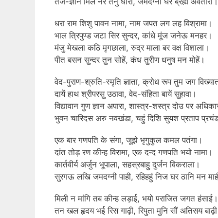
तेज-ज्ञान मिल नर तनु धारा, जमदग्नी घर ब्रह्म अवतारा।
धरा राम शिशु पावन नामा, नाम जपत लग लह विश्रामा।
भाल त्रिपुण्ड जटा सिर सुन्दर, कांधे मूंज जनेऊ मनहर।
मंजु मेखला कठि मृगछाला, रुद्र माला बर वक्ष विशाला।
पीत बसन सुन्दर तुन सोहें, कंध तुरीण धनुष मन मोहें।
वेद-पुराण-श्रुति-स्मृति ज्ञाता, क्रोध रूप तुम जग विख्या
दायें हाथ श्रीपरसु उठावा, वेद-संहिता बायें सुहावा।
विद्यावान गुण ज्ञान अपारा, शास्त्र-शस्त्र दोउ पर अधिक
भुवन चारिदस अरु नवखंडा, चहुं दिशि सुयश प्रताप प्रचं
एक बार गणपति के संगा, जूझे भृगुकुल कमल पतंगा।
दांत तोड़ रण कीन्ह विरामा, एक दन्द गणपति भयो नामा।
कार्तवीर्य अर्जुन भूपाला, सहस्रबाहु दुर्जन विकराला।
सुरगऊ लखि जमदग्नी पाही, रहिहहुं निज घर ठानि मन माह
मिली न मांगि तब कीन्ह लड़ाई, भयो पराजित जगत हंसाई।
तन खल हृदय भई रिस गाढ़ी, रिपुता मुनि सौं अतिसय बाढ़