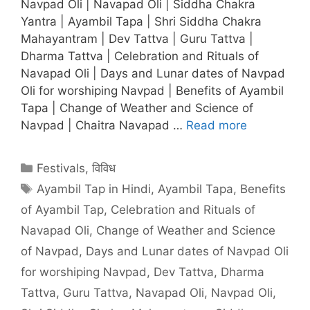
Navpad Oli | Navapad Oli | Siddha Chakra
Yantra | Ayambil Tapa | Shri Siddha Chakra
Mahayantram | Dev Tattva | Guru Tattva |
Dharma Tattva | Celebration and Rituals of
Navapad Oli | Days and Lunar dates of Navpad
Oli for worshiping Navpad | Benefits of Ayambil
Tapa | Change of Weather and Science of
Navpad | Chaitra Navapad …
Read more
Categories
Festivals
,
विविध
Tags
Ayambil Tap in Hindi
,
Ayambil Tapa
,
Benefits
of Ayambil Tap
,
Celebration and Rituals of
Navapad Oli
,
Change of Weather and Science
of Navpad
,
Days and Lunar dates of Navpad Oli
for worshiping Navpad
,
Dev Tattva
,
Dharma
Tattva
,
Guru Tattva
,
Navapad Oli
,
Navpad Oli
,