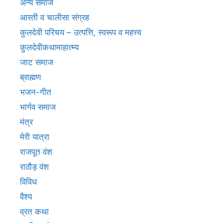
अन्य समाज
आरती व चालीसा संग्रह
कुलदेवी परिचय – उत्पत्ति, स्वरूप व महत्त्व
कुलदेवीकथामाहात्म्य
जाट समाज
ब्राह्मण
भजन-गीत
भार्गव समाज
मंत्र
मेरी यात्रा
राजपूत वंश
राठौड़ वंश
विविध
वैश्य
व्रत कथा