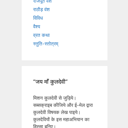
राजपूत वंश
राठौड़ वंश
विविध
वैश्य
व्रत कथा
स्तुति-स्तोत्रम्
“जय माँ कुलदेवी”
मिशन कुलदेवी से जुड़िये।
सब्सक्राइब कीजिये और ई-मेल द्वारा
कुलदेवी विषयक लेख पाइये।
कुलदेवियों के इस महाअभियान का
हिस्सा बनिए।