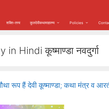
शक्ति-तत्त्व
कुलदेवीकथामाहात्म्य
Policies
Conta
n Hindi कूष्माण्डा नवदुर्गा
चौथा रूप हैं देवी कूष्माण्डा; कथा मंत्र व आर