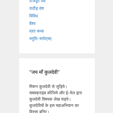
राजपूत वंश
राठौड़ वंश
विविध
वैश्य
व्रत कथा
स्तुति-स्तोत्रम्
“जय माँ कुलदेवी”
मिशन कुलदेवी से जुड़िये।
सब्सक्राइब कीजिये और ई-मेल द्वारा
कुलदेवी विषयक लेख पाइये।
कुलदेवियों के इस महाअभियान का
हिस्सा बनिए।