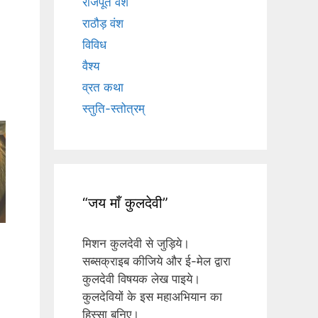
राजपूत वंश
राठौड़ वंश
विविध
वैश्य
व्रत कथा
स्तुति-स्तोत्रम्
“जय माँ कुलदेवी”
मिशन कुलदेवी से जुड़िये।
सब्सक्राइब कीजिये और ई-मेल द्वारा
कुलदेवी विषयक लेख पाइये।
कुलदेवियों के इस महाअभियान का
हिस्सा बनिए।