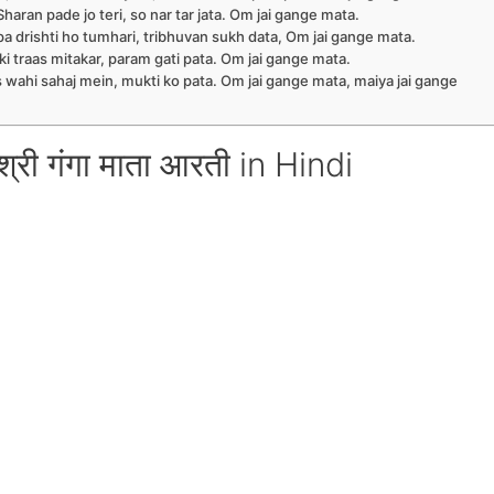
 Sharan pade jo teri, so nar tar jata. Om jai gange mata.
upa drishti ho tumhari, tribhuvan sukh data, Om jai gange mata.
m ki traas mitakar, param gati pata. Om jai gange mata.
ss wahi sahaj mein, mukti ko pata. Om jai gange mata, maiya jai gange
री गंगा माता आरती in Hindi