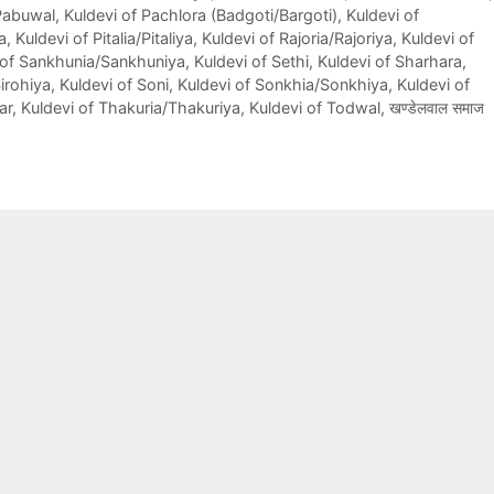
 Pabuwal
,
Kuldevi of Pachlora (Badgoti/Bargoti)
,
Kuldevi of
a
,
Kuldevi of Pitalia/Pitaliya
,
Kuldevi of Rajoria/Rajoriya
,
Kuldevi of
 of Sankhunia/Sankhuniya
,
Kuldevi of Sethi
,
Kuldevi of Sharhara
,
Sirohiya
,
Kuldevi of Soni
,
Kuldevi of Sonkhia/Sonkhiya
,
Kuldevi of
ar
,
Kuldevi of Thakuria/Thakuriya
,
Kuldevi of Todwal
,
खण्डेलवाल समाज