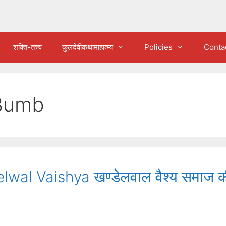
शक्ति-तत्त्व
कुलदेवीकथामाहात्म्य
Policies
Conta
/Bumb
wal Vaishya खण्डेलवाल वैश्य समाज क