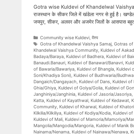
Gotra wise Kuldevi of Khandelwal Vaishya Samaj
राजस्थान के सीकर जिले में खंडेला नगर से हुई है। खण्डे
जयपुर, सीकर, अलवर और अजमेर जिलों के आसपास बहुताय
Categories
Community wise Kuldevi
,
वैश्य
Tags
Gotra of Khandelwal Vaishya Samaj
,
Gotras of
Khandelwal Vaishya Community
,
Kuldevi of Aaka
Badaya/Baraya
,
Kuldevi of Badhera
,
Kuldevi of Bai
Banaudi.Banauri
,
Kuldevi of Banawari/Banavri
,
Kuld
of Bawaria/Bawariya
,
Kuldevi of Bhangla
,
Kuldevi 
Soni/Khadiya Soni)
,
Kuldevi of Budhwaria/Budhwa
Dangaich/Dangayach
,
Kuldevi of Dans
,
Kuldevi of
Ghia/Ghiya
,
Kuldevi of Golya/Golia
,
Kuldevi of Gon
Janghiniya/Janghinia
,
Kuldevi of Jasoria/Jasoriya
,
Katta
,
Kuldevi of Kayathwal
,
Kuldevi of Kedawat
,
K
Community
,
Kuldevi of Kharwal
,
Kuldevi of Khator
Kilkilia/Kilkiliya
,
Kuldevi of Kodiya/Kodia
,
Kuldevi of
Kuldevi of Mali
,
Kuldevi of Mamoria/Mamoriya/M
Mangolia/Mangodia/Mangoria
,
Kuldevi of Manik B
Nainama/Nenama
,
Kuldevi of Nainawa/Nenawa
,
K