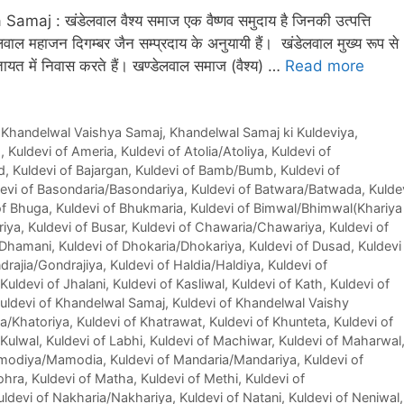
 : खंडेलवाल वैश्य समाज एक वैष्णव समुदाय है जिनकी उत्पत्ति
लवाल महाजन दिगम्बर जैन सम्प्रदाय के अनुयायी हैं। खंडेलवाल मुख्य रूप से
त में निवास करते हैं। खण्डेलवाल समाज (वैश्य) …
Read more
 Khandelwal Vaishya Samaj
,
Khandelwal Samaj ki Kuldeviya
,
d
,
Kuldevi of Ameria
,
Kuldevi of Atolia/Atoliya
,
Kuldevi of
d
,
Kuldevi of Bajargan
,
Kuldevi of Bamb/Bumb
,
Kuldevi of
evi of Basondaria/Basondariya
,
Kuldevi of Batwara/Batwada
,
Kulde
of Bhuga
,
Kuldevi of Bhukmaria
,
Kuldevi of Bimwal/Bhimwal(Khariya
riya
,
Kuldevi of Busar
,
Kuldevi of Chawaria/Chawariya
,
Kuldevi of
 Dhamani
,
Kuldevi of Dhokaria/Dhokariya
,
Kuldevi of Dusad
,
Kuldevi
drajia/Gondrajiya
,
Kuldevi of Haldia/Haldiya
,
Kuldevi of
Kuldevi of Jhalani
,
Kuldevi of Kasliwal
,
Kuldevi of Kath
,
Kuldevi of
uldevi of Khandelwal Samaj
,
Kuldevi of Khandelwal Vaishy
ia/Khatoriya
,
Kuldevi of Khatrawat
,
Kuldevi of Khunteta
,
Kuldevi of
 Kulwal
,
Kuldevi of Labhi
,
Kuldevi of Machiwar
,
Kuldevi of Maharwal
amodiya/Mamodia
,
Kuldevi of Mandaria/Mandariya
,
Kuldevi of
ohra
,
Kuldevi of Matha
,
Kuldevi of Methi
,
Kuldevi of
uldevi of Nakharia/Nakhariya
,
Kuldevi of Natani
,
Kuldevi of Neniwal
,