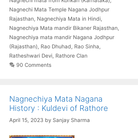
Nagnechi mata from Konkan (Karnataka)
,
Nagnechi Mata Temple Nagana Jodhpur
Rajasthan
,
Nagnechiya Mata in Hindi
,
Nagnechiya Mata mandir Bikaner Rajasthan
,
Nagnechiya mata mandir Nagana Jodhpur
(Rajasthan)
,
Rao Dhuhad
,
Rao Sinha
,
Ratheshwari Devi
,
Rathore Clan
90 Comments
Nagnechiya Mata Nagana
History : Kuldevi of Rathore
April 15, 2023
by
Sanjay Sharma