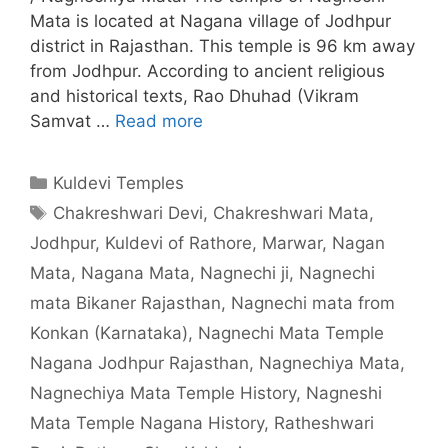
Mata is located at Nagana village of Jodhpur
district in Rajasthan. This temple is 96 km away
from Jodhpur. According to ancient religious
and historical texts, Rao Dhuhad (Vikram
Samvat …
Read more
Categories
Kuldevi Temples
Tags
Chakreshwari Devi
,
Chakreshwari Mata
,
Jodhpur
,
Kuldevi of Rathore
,
Marwar
,
Nagan
Mata
,
Nagana Mata
,
Nagnechi ji
,
Nagnechi
mata Bikaner Rajasthan
,
Nagnechi mata from
Konkan (Karnataka)
,
Nagnechi Mata Temple
Nagana Jodhpur Rajasthan
,
Nagnechiya Mata
,
Nagnechiya Mata Temple History
,
Nagneshi
Mata Temple Nagana History
,
Ratheshwari