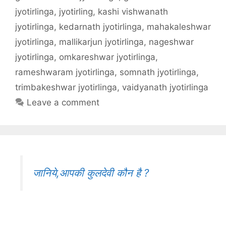
jyotirlinga
,
jyotirling
,
kashi vishwanath
jyotirlinga
,
kedarnath jyotirlinga
,
mahakaleshwar
jyotirlinga
,
mallikarjun jyotirlinga
,
nageshwar
jyotirlinga
,
omkareshwar jyotirlinga
,
rameshwaram jyotirlinga
,
somnath jyotirlinga
,
trimbakeshwar jyotirlinga
,
vaidyanath jyotirlinga
Leave a comment
जानिये,आपकी कुलदेवी कौन है ?