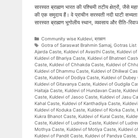
सारस्वत ब्राह्मण भारत की पश्चिमी तटीय क्षेत्रों, जैसे महार
की एक समुदाय हैं। वे प्राचीन सरस्वती नदी घाटी सभ्यता क
सारस्वत ब्राह्मण भूगोलीय स्थान, व्यवसाय और रीति-रिवा
Categories
Community wise Kuldevi
,
ब्राह्मण
Tags
Gotra of Saraswat Brahmin Samaj
,
Gotras List
Ajarda Caste
,
Kuldevi of Avasthi Caste
,
Kuldevi o
Kuldevi of Bhariya Caste
,
Kuldevi of Bhatneri Cast
Caste
,
Kuldevi of Chhakda Caste
,
Kuldevi of Chh
Kuldevi of Dhammu Caste
,
Kuldevi of Dhiliwal Cas
Caste
,
Kuldevi of Dodiya Caste
,
Kuldevi of Dubey
Kuldevi of Gitavanya Caste
,
Kuldevi of Gudgila Ca
Haitaja Caste
,
Kuldevi of Hundavan Caste
,
Kuldev
Caste
,
Kuldevi of Jasoo Caste
,
Kuldevi of Jasu C
Kahal Caste
,
Kuldevi of Kanthadiya Caste
,
Kuldevi
Kuldevi of Koduka Caste
,
Kuldevi of Korka Caste
,
Kukra Bhanot Caste
,
Kuldevi of Kural Caste
,
Kulde
Caste
,
Kuldevi of Ludreva Caste
,
Kuldevi of Ludr
Mothya Caste
,
Kuldevi of Motiya Caste
,
Kuldevi o
Kuldevi of Pandit Caste
,
Kuldevi of Pandya Caste
,