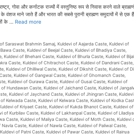
ाष्ट्र, गोवा और कर्नाटक राज्यों में वस्तुनिष्ठ रूप से निवास करने वाले ब्राह्मणो
े वंशज माने जाते हैं और भारत की सबसे पुरानी ब्राह्मण समुदायों में से एक है
जों के …
Read more
 of Saraswat Brahmin Samaj
,
Kuldevi of Aajarda Caste
,
Kuldevi of
f Bawa Caste
,
Kuldevi of Beejal Caste
,
Kuldevi of Bhadiya Caste
,
e
,
Kuldevi of Bhehani Caste
,
Kuldevi of Bhurla Caste
,
Kuldevi of Bija
akra Caste
,
Kuldevi of Chitrachot Caste
,
Kuldevi of Dandrani Caste
,
te
,
Kuldevi of Dhilliwal Caste
,
Kuldevi of Dikshit Caste
,
Kuldevi of Di
 Caste
,
Kuldevi of Gangwal Caste
,
Kuldevi of Ghomanch Caste
,
ste
,
Kuldevi of Gurawa Caste
,
Kuldevi of Gusai Caste
,
Kuldevi of
i of Hundawan Caste
,
Kuldevi of Jaichand Caste
,
Kuldevi of Janga
aste
,
Kuldevi of Jaychand Caste
,
Kuldevi of Jhingran Caste
,
Kuldevi
 of Kelwada Caste
,
Kuldevi of Kelwara Caste
,
Kuldevi of Kodka Cas
Kuldevi of Kriyaet Caste
,
Kuldevi of Kukda Bhanot Caste
,
Kuldevi of
vi of Kurbilav Caste
,
Kuldevi of Lakhanpal Caste
,
Kuldevi of Liladiya
ewa Caste
,
Kuldevi of Maliya Caste
,
Kuldevi of Moth Caste
,
Kuldevi 
f Navla Caste
,
Kuldevi of Nawla Caste
,
Kuldevi of Paliwal Caste
,
Kuldevi of Patni Caste
,
Kuldevi of Pawar Caste
,
Kuldevi of Rainya