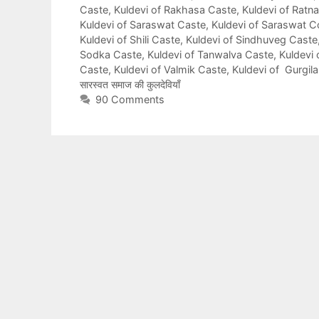
Caste
,
Kuldevi of Rakhasa Caste
,
Kuldevi of Ratn
Kuldevi of Saraswat Caste
,
Kuldevi of Saraswat 
Kuldevi of Shili Caste
,
Kuldevi of Sindhuveg Caste
Sodka Caste
,
Kuldevi of Tanwalva Caste
,
Kuldevi 
Caste
,
Kuldevi of Valmik Caste
,
Kuldevi of Gurgil
सारस्वत समाज की कुलदेवियाँ
90 Comments